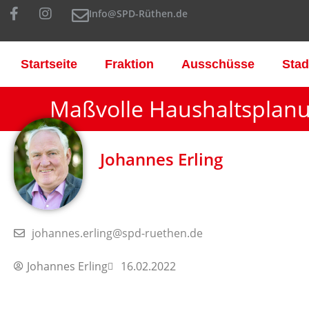
Info@SPD-Rüthen.de
Startseite
Fraktion
Ausschüsse
Stad
Maßvolle Haushaltsplanu
Johannes Erling
johannes.erling@spd-ruethen.de
Johannes Erling
16.02.2022